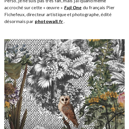
Perso, je ne suis pas très fan, mais j’ai quand même
accroché sur cette « œuvre »
Fuji One
du français Pier
Fichefeux, directeur artistique et photographe, édité
désormais par
photowall.fr
.