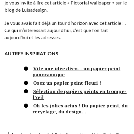
je vous invite à lire cet article « Pictorial wallpaper » sur le
blog de Luisadesign.
Je vous avais fait déjà un tour d’horizon avec cet article : .
Ce qui m’intéressait aujourd’hui, c’est que l’on fait
aujourd’hui et les adresses.
AUTRES INSPIRATIONS
Vite une idée déco… un papier peint
panoramique
Osez un papier peint fleuri !
Sélection de papiers peints en trompe-
l’œil
Oh les jolies actus ! Du papier peint, du
recyclage, du design…
⌈