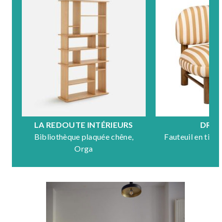
LA REDOUTE INTÉRIEURS
DRA
Bibliothèque plaquée chêne,
Fauteuil en tiss
Orga