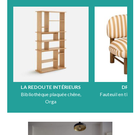
LA REDOUTE INTÉRIEURS
DRA
Bibliothèque plaquée chêne,
Fauteuil en tiss
Orga