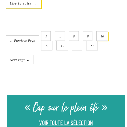
→
Lire la suite
1
…
8
9
10
← Previous Page
11
12
…
17
Next Page →
« Cap sur le plein été »
VOIR TOUTE LA SÉLECTION