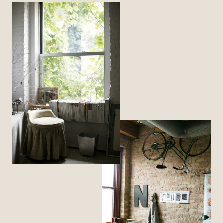
À
vous de me le dire
Dans tous les cas, il est toujours
plus facile d'obtenir un bon style
industriel, dans un lieu atypique
que dans un apparemment
moderne bien propre, et bien
carré.