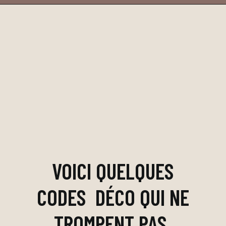
VOICI QUELQUES
À
vous de me le dire
CODES DÉCO QUI NE
TROMPENT PAS.