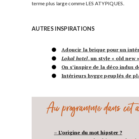
terme plus large comme LES ATYPIQUES.
AUTRES INSPIRATIONS
Adoucir la brique pour un int
Lokal hotel
, un style « old new 
On s’inspire de la déco indus 
Intérieurs hygge peuplés de pl
Au programme dans cet ar
– L’origine du mot hipster ?