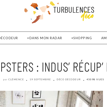
DÉCODEUR
DANS MON RADAR
SHOPPING
AM
IPSTERS : INDUS’ RÉCUP’
CLÉMENCE
19 SEPTEMBRE
DÉCO DÉCODEUR
45098 VUES
par