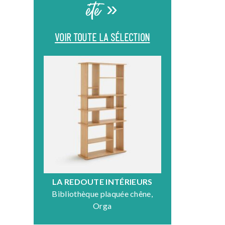
été »
VOIR TOUTE LA SÉLECTION
LA REDOUTE INTÉRIEURS
DR
Bibliothèque plaquée chêne,
Fauteuil en
Orga
N