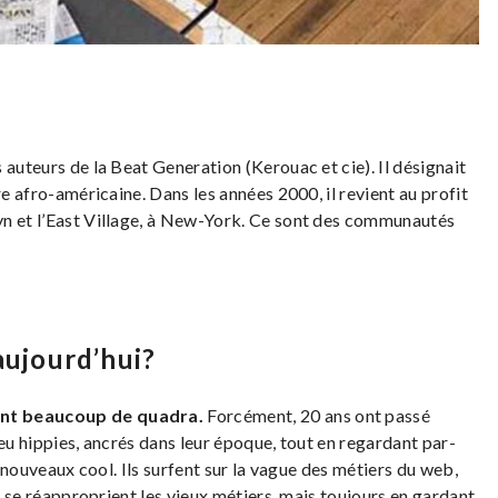
 auteurs de la Beat Generation (Kerouac et cie). Il désignait
re afro-américaine. Dans les années 2000, il revient au profit
yn et l’East Village, à New-York. Ce sont des communautés
aujourd’hui?
tent beaucoup de quadra.
Forcément, 20 ans ont passé
peu hippies, ancrés dans leur époque, tout en regardant par-
s nouveaux cool. Ils surfent sur la vague des métiers du web,
s se réapproprient les vieux métiers, mais toujours en gardant