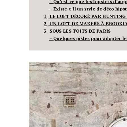
– Qu’est-ce que les hipsters d’auj
– Existe-t-il un style de déco hipst
1 |
LE LOFT DÉCORÉ PAR HUNTING
2 |
UN LOFT DE MAKERS À BROOKL
3 |
SOUS LES TOITS DE PARIS
– Quelques pistes pour adopter le 