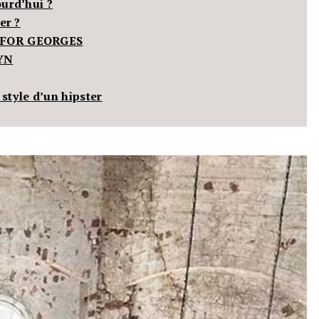
ourd’hui ?
er ?
 FOR GEORGES
YN
style d’un hipster