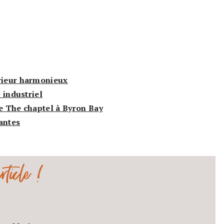
érieur harmonieux
» industriel
de The chaptel à Byron Bay
antes
ticle !