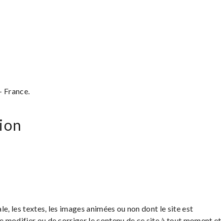
– France.
tion
e, les textes, les images animées ou non dont le site est
 modifier ou de corriger le contenu de ce site à tout moment e