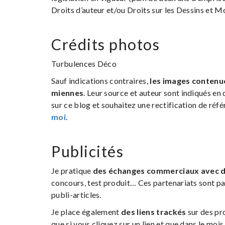
Droits d’auteur et/ou Droits sur les Dessins et 
Crédits photos
Turbulences Déco
Sauf indications contraires,
les images contenu
miennes
. Leur source et auteur sont indiqués en 
sur ce blog et souhaitez une rectification de référ
moi
.
Publicités
Je pratique
des échanges commerciaux avec d
concours, test produit… Ces partenariats sont par
publi-articles.
Je place également
des liens trackés
sur des pr
que si vous cliquez sur un lien et que dans le mois 