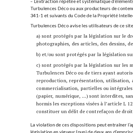
– L’extraction répétée et systématique d’élément
Turbulences Déco ou aux producteurs de contenus
341-1 et suivants du Code de la Propriété Intelle
Turbulences Déco avise les utilisateurs de ce sit
a) sont protégés par la législation sur le d
photographies, des articles, des dessins, 
b) et/ou sont protégés par la législation su
c) sont protégés par la législation sur les
Turbulences Déco ou de tiers ayant autoris
reproduction, représentation, utilisation,
commercialisation, partielles ou intégrale
(papier, numérique, …) sont interdites, san
hormis les exceptions visées à l’article L 1
constituer un délit de contrefaçon de droi
La violation de ces dispositions peut entraîner l’
législation en vigueur (puni de deux ans d’empri