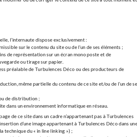
lle, l’internaute dispose exclusivement :
missible sur le contenu du site ou de l’un de ses éléments ;
ins de représentation sur un écran mono poste et de
uvegarde ou tirage sur papier.
press préalable de Turbulences Déco ou des producteurs de
oduction, même partielle du contenu de ce site et/ou de l’un de s
u de distribution ;
u site dans un environnement informatique en réseau.
page de ce site dans un cadre n’appartenant pas à Turbulences
 l’insertion d’une image appartenant à Turbulences Déco dans un
technique du « in line linking ») ;