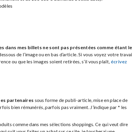
Modèles
es dans mes billets ne sont pas présentées comme étant l
dessous de l’image ou en bas d’article. Si vous voyez votre travai
ence ou que les images soient retirées, s’il vous plaît,
écrivez
es partenaires
sous forme de publi-article, mise en place de
fois bien rémunérés, parfois pas vraiment. J’indique par * les
oduits comme dans mes sélections shoppings. Ce qui veut dire
qui suit vous faites un achat sur ce site, je toucherai une