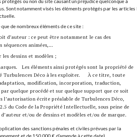
s protégés ou non du site causant un préjudice quelconque à
. Sont notamment visés les éléments protégés par les articles 
ctuelle.
e que de nombreux éléments de ce site :
roit d’auteur : ce peut être notamment le cas des
des séquences animées,…
r les dessins et modèles ;
 marques. Les éléments ainsi protégés sont la propriété de
é Turbulences Déco à les exploiter. À ce titre, toute
 adaptation, modification, incorporation, traduction,
s par quelque procédé et sur quelque support que ce soit
s l’autorisation écrite préalable de Turbulences Déco,
22.5 du Code de la Propriété Intellectuelle, sous peine de
t d’auteur et/ou de dessins et modèles et/ou de marque.
application des sanctions pénales et civiles prévues par la
sonnement et de 150 000 € d’amende à cette date).