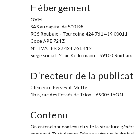
Hébergement
OVH
SAS au capital de 500 K€
RCS Roubaix – Tourcoing 424 761 419 00011
Code APE 721Z
N° TVA : FR 22 424 761 419
Siège social : 2 rue Kellermann – 59100 Roubaix 
Directeur de la publica
Clémence Perveval-Motte
1bis, rue des Fossés de Trion – 69005 LYON
Contenu
On entend par contenu du site la structure général
composé. Turbulences Déco se réserve le droit de