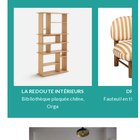
LA REDOUTE INTÉRIEURS
DRA
Bibliothèque plaquée chêne,
Fauteuil en tiss
Orga