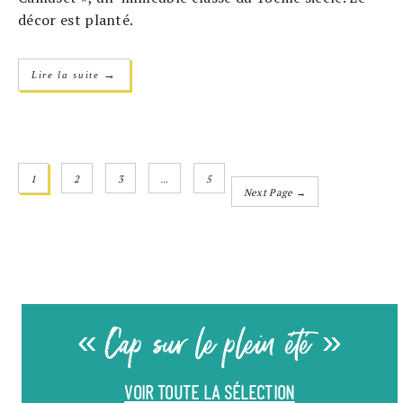
décor est planté.
→
Lire la suite
1
2
3
…
5
Next Page →
« Cap sur le plein été »
VOIR TOUTE LA SÉLECTION