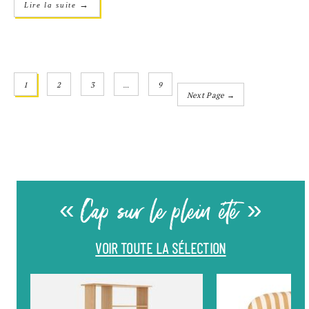
→
Lire la suite
1
2
3
…
9
Next Page →
« Cap sur le plein été »
VOIR TOUTE LA SÉLECTION