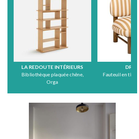
LA REDOUTE INTÉRIEURS
DRA
Bibliothèque plaquée chêne,
Fauteuil en tiss
Orga