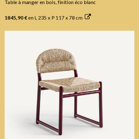
Table à manger en bois, finition éco blanc
1845,90 €
en L 235 x P 117 x 78 cm