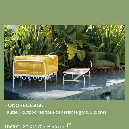
HONORÉ DESIGN
Fauteuil outdoor en toile déperlante gold, Dolores
1060 €
L 80 X P 70 x H 65 cm