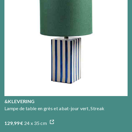
&KLEVERING
Lampe de table en grès et abat-jour vert, Streak
129,99 €
24 x 35 cm