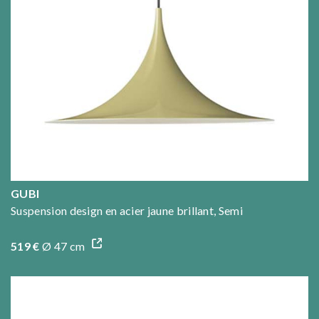
GUBI
Suspension design en acier jaune brillant, Semi
519 €
Ø 47 cm