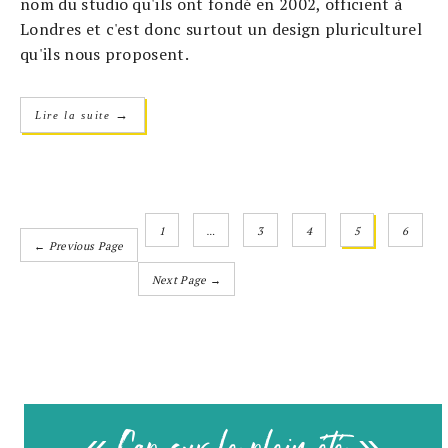
nom du studio qu'ils ont fondé en 2002, officient à
Londres et c'est donc surtout un design pluriculturel
qu'ils nous proposent.
→
Lire la suite
1
…
3
4
5
6
← Previous Page
Next Page →