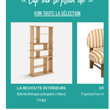
« Cap sur le plein été »
VOIR TOUTE LA SÉLECTION
LA REDOUTE INTÉRIEURS
DRA
Bibliothèque plaquée chêne,
Fauteuil en tiss
Orga