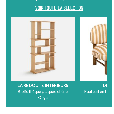
VOIR TOUTE LA SÉLECTION
LA REDOUTE INTÉRIEURS
DRA
Bibliothèque plaquée chêne,
Fauteuil en tiss
Orga