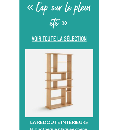
« Cap sur le plein
été »
VOIR TOUTE LA SÉLECTION
LA REDOUTE INTÉRIEURS
DR
Bibliothèque plaquée chêne,
Fauteuil en