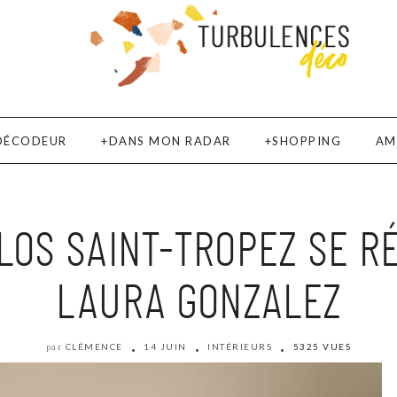
DÉCODEUR
DANS MON RADAR
SHOPPING
AM
BLOS SAINT-TROPEZ SE R
LAURA GONZALEZ
CLÉMENCE
14 JUIN
INTÉRIEURS
5325 VUES
par