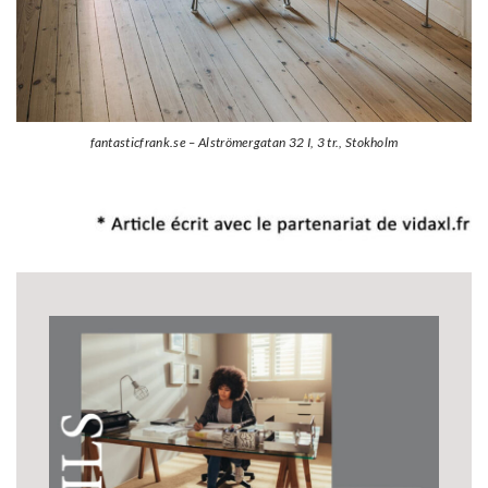
fantasticfrank.se – Alströmergatan 32 I, 3 tr., Stokholm