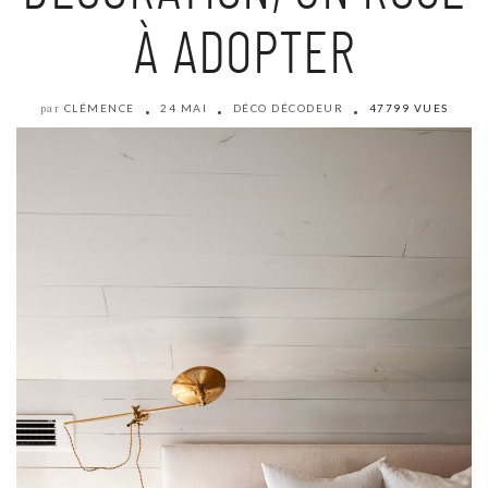
À ADOPTER
CLÉMENCE
24 MAI
DÉCO DÉCODEUR
47799 VUES
par