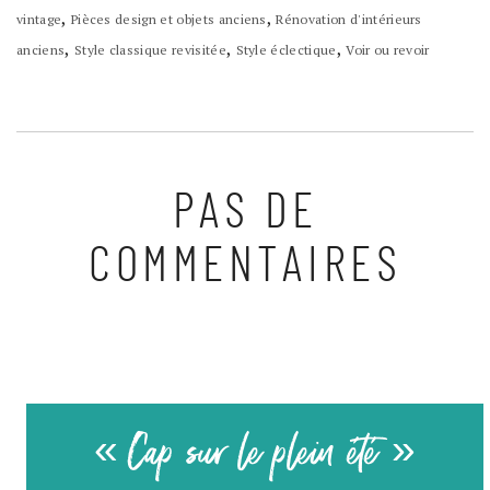
,
,
vintage
Pièces design et objets anciens
Rénovation d'intérieurs
,
,
,
anciens
Style classique revisitée
Style éclectique
Voir ou revoir
PAS DE
COMMENTAIRES
« Cap sur le plein été »