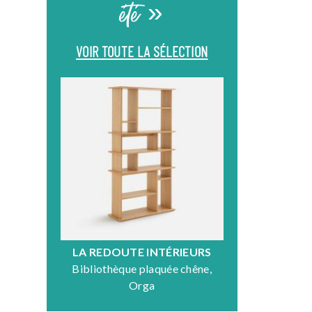
été »
VOIR TOUTE LA SÉLECTION
LA REDOUTE INTÉRIEURS
DR
Bibliothèque plaquée chêne,
Fauteuil en
Orga
N