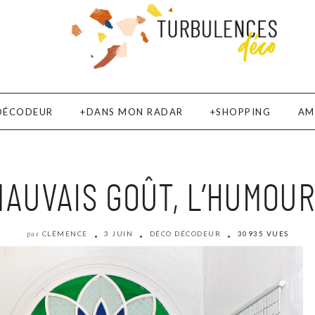
DÉCODEUR
DANS MON RADAR
SHOPPING
AM
MAUVAIS GOÛT, L’HUMOUR
CLÉMENCE
3 JUIN
DÉCO DÉCODEUR
30935 VUES
par