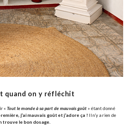
t quand on y réfléchit
ir «
Tout le monde à sa part de mauvais goût
» étant donné
première, j’ai mauvais goût et j’adore ça !
Il n’y a rien de
on trouve le bon dosage
.