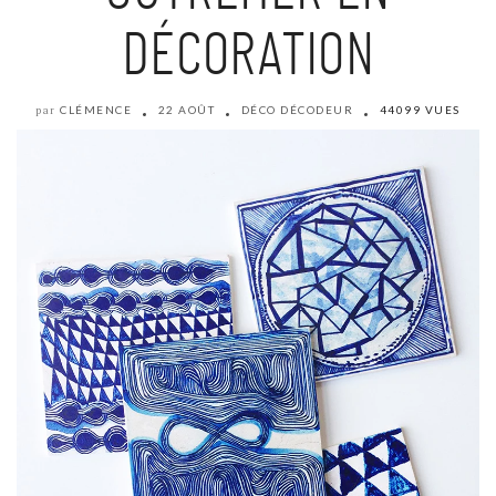
DÉCORATION
CLÉMENCE
22 AOÛT
DÉCO DÉCODEUR
44099 VUES
par