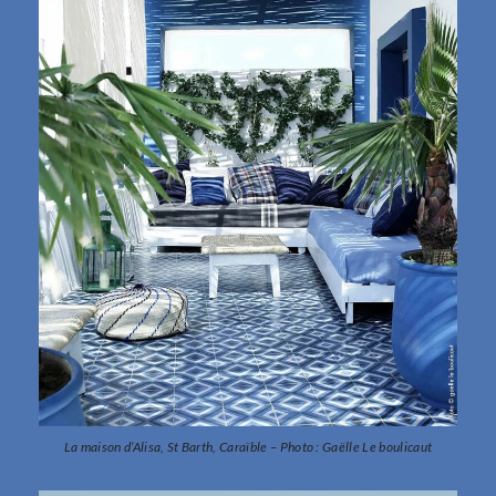
La maison d’Alisa, St Barth, Caraïble – Photo : Gaëlle Le boulicaut