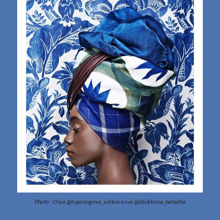
Photo : Olya @tuponogova_volkova via @obukhova_natasha