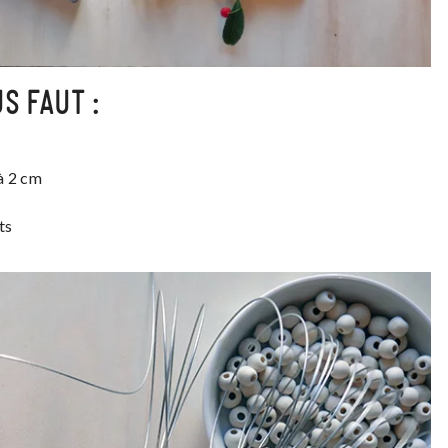
US FAUT :
 à 2 cm
ts