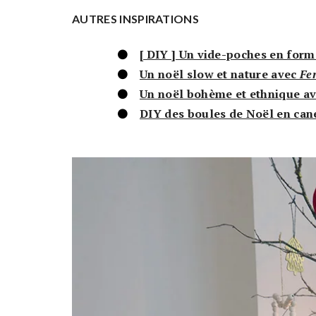
AUTRES INSPIRATIONS
[ DIY ] Un vide-poches en for
Un noël slow et nature avec
Fe
Un noël bohème et ethnique a
DIY des boules de Noël en can