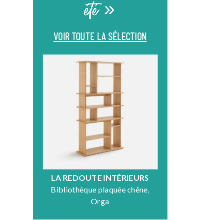
été »
VOIR TOUTE LA SÉLECTION
LA REDOUTE INTÉRIEURS
DR
Bibliothèque plaquée chêne,
Fauteuil en
Orga
N