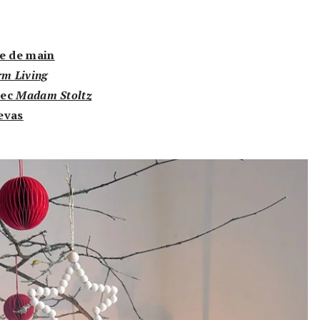
me de main
rm Living
vec
Madam Stoltz
evas