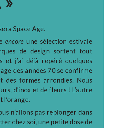
. »
é sera Space Age.
se
encore
une sélection estivale
rques de design sortent tout
 et j’ai déjà repéré quelques
ntage des années 70 se confirme
t des formes arrondies. Nous
s, d’inox et de fleurs ! L’autre
t l’orange.
Nous n’allons pas replonger dans
njecter chez soi, une petite dose de