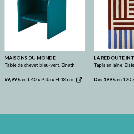
MAISONS DU MONDE
LA REDOUTE INT
Table de chevet bleu-vert, Elnath
Tapis en laine, Elsi
69,99 €
en L 40 x P 35 x H 48 cm
Dès 199 €
en 120 