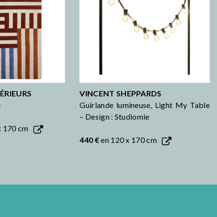
ÉRIEURS
VINCENT SHEPPARDS
e
Guirlande lumineuse, Light My Table
– Design : Studiomie
x 170 cm
440 €
en 120 x 170 cm