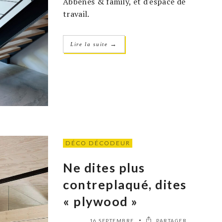
Abbenes & family, et d'espace de
travail.
→
Lire la suite
DÉCO DÉCODEUR
Ne dites plus
contreplaqué, dites
« plywood »
16 SEPTEMBRE
PARTAGER