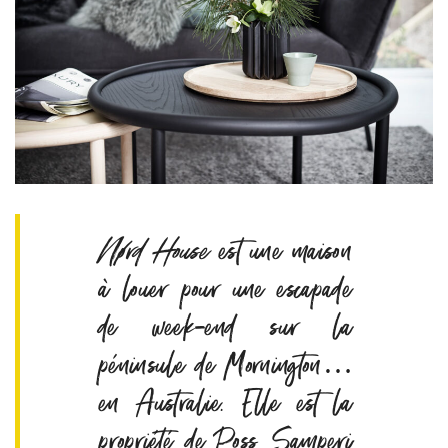
Nørd House
est une maison
à louer pour une escapade
de week-end sur la
péninsule de Mornington…
en Australie. Elle est la
propriété de Poss Samperi