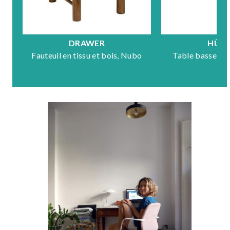
DRAWER
HÜB
Fauteuil en tissu et bois, Nubo
Table basse en 
Mo