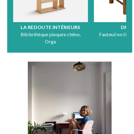
LA REDOUTE INTÉRIEURS
DRA
Bibliothèque plaquée chêne,
Fauteuil en tiss
Orga