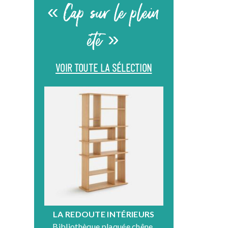
« Cap sur le plein
été »
VOIR TOUTE LA SÉLECTION
LA REDOUTE INTÉRIEURS
DR
Bibliothèque plaquée chêne,
Fauteuil en