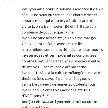
Pas lyonnaise pour un sou mais adoptée il y a 20
ans ! je ne peux qu’être sous le charme de cet
appartement qui est une véritable carte de
visite Lyonnaise ! modernité et héritage ! un
condensé de tout ce que j’aime !
Lyon, une ville hédoniste, où on aime manger !
Une ville esthétique, avec ses ruelles
entremêlées, ses canuts dé sués, ses tramboules
mystérieuses et ses modernités contrastées
comme Confluence et son navire échoué entre
deux rives…. son musée d’art moderne….
Lyon cette ville à la culture mélangée, ses cafés
théâtres (des caves à peine aménagées),
véritables viviers de jeunes aux talents fous….
Lyon une ville créatives avec ces ateliers
d’ARTisans !!!!!!
bon j’arrête là…car, Lyon mérite mieux que mon
babillage ! l o v e