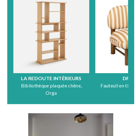
LA REDOUTE INTÉRIEURS
DRA
Bibliothèque plaquée chêne,
Fauteuil en tiss
Orga