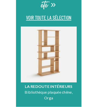
été »
VOIR TOUTE LA SÉLECTION
LA REDOUTE INTÉRIEURS
DR
Bibliothèque plaquée chêne,
Fauteuil en
Orga
N