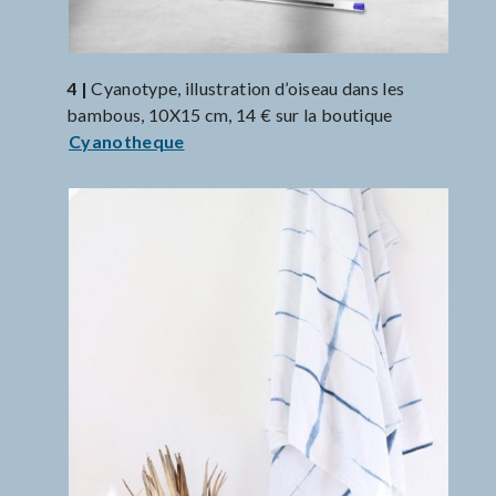
4 |
Cyanotype, illustration d’oiseau dans les
bambous, 10X15 cm, 14 € sur la boutique
Cyanotheque