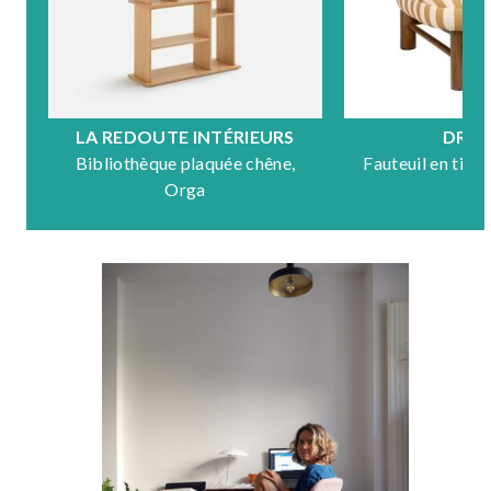
LA REDOUTE INTÉRIEURS
DRA
Bibliothèque plaquée chêne,
Fauteuil en tiss
Orga