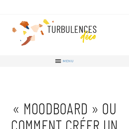
MENU
« MOODBOARD » OU
COMMENT CRÉER UN