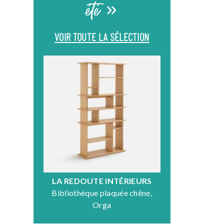
été »
VOIR TOUTE LA SÉLECTION
LA REDOUTE INTÉRIEURS
DR
Bibliothèque plaquée chêne,
Fauteuil en
Orga
N