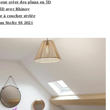
our créer des plans en 3D
 3D avec Rhinov
e à coucher stylée
m Stoltz SS 2021