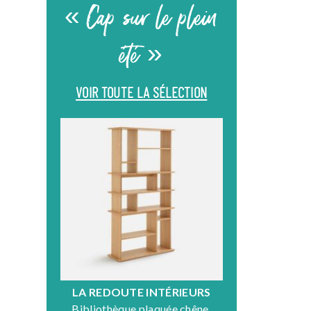
« Cap sur le plein
été »
VOIR TOUTE LA SÉLECTION
LA REDOUTE INTÉRIEURS
DR
Bibliothèque plaquée chêne,
Fauteuil en