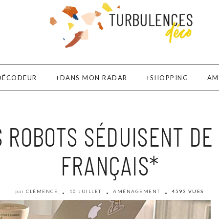
DÉCODEUR
DANS MON RADAR
SHOPPING
AM
 ROBOTS SÉDUISENT DE
FRANÇAIS*
CLÉMENCE
10 JUILLET
AMÉNAGEMENT
4593 VUES
par