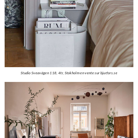
Studio Sveavägen 118, 4tr, Stokholm en vente sur bjurfors.se