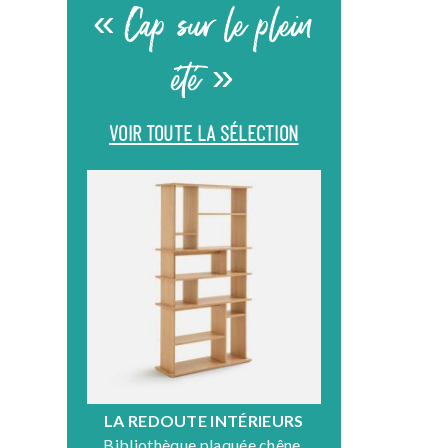
« Cap sur le plein
été »
VOIR TOUTE LA SÉLECTION
LA REDOUTE INTÉRIEURS
DR
Bibliothèque plaquée chêne,
Fauteuil en