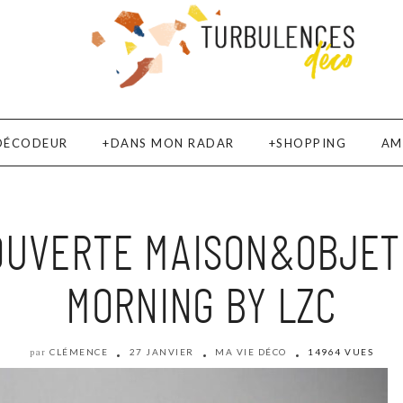
DÉCODEUR
DANS MON RADAR
SHOPPING
AM
OUVERTE MAISON&OBJET J
MORNING BY LZC
CLÉMENCE
27 JANVIER
MA VIE DÉCO
14964 VUES
par