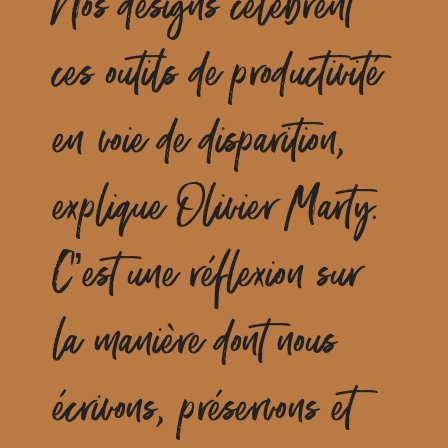
Nos designs célèbrent
ces outils de productivité
en voie de disparition,
explique Olivier Marty.
C’est une réflexion sur
la manière dont nous
écrivons, préservons et