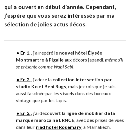
qui a ouvert en début d’année. Cependant,
j’espère que vous serez intéressés par ma
sélection de jolies actus décos.
• En 1.
, j’ai repéré
le nouvel hôtel Élysée
Montmartre à Pigalle
aux décors japandi
, même s’il
se présente comme Wabi Sabi
.
• En 2.
, j’adore la
collection Intersection par
studio Ko et Beni Rugs
, mais je crois que je suis
aussi fascinée par les visuels dans des bureaux
vintage que par les tapis.
• En 3.
, j’ai découvert la
ligne de mobilier de la
marque marocaine LRNCE
, avec des prises de vues
dans leur
riad hôtel Rosemary
à Marrakech.