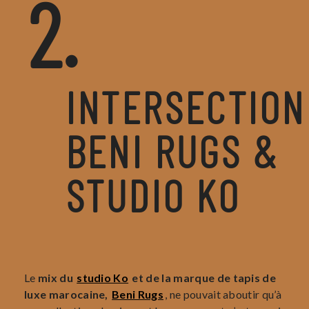
2.
INTERSECTION
BENI RUGS &
STUDIO KO
Le
mix du
studio Ko
et de la marque de tapis de
luxe marocaine,
Beni Rugs
, ne pouvait aboutir qu’à