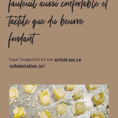
fauteuil aussi confortable et
tactile que du beurre
fondant.
Faye Toogood (Lire son
article sur sa
collabotation, ici
)