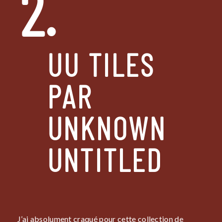
2.
UU TILES
PAR
UNKNOWN
UNTITLED
J’ai absolument craqué pour cette collection de