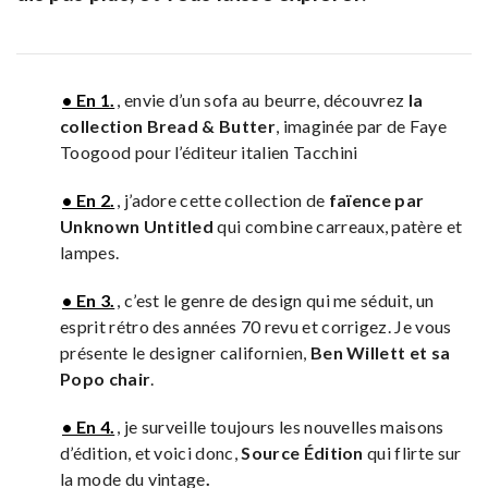
• En 1.
, envie d’un sofa au beurre, découvrez
la
collection Bread & Butter
, imaginée par de Faye
Toogood pour l’éditeur italien Tacchini
• En 2.
, j’adore cette collection de
faïence par
Unknown Untitled
qui combine carreaux, patère et
lampes.
• En 3.
, c’est le genre de design qui me séduit, un
esprit rétro des années 70 revu et corrigez. Je vous
présente le designer californien,
Ben Willett et sa
Popo chair
.
• En 4.
, je surveille toujours les nouvelles maisons
d’édition, et voici donc,
Source Édition
qui flirte sur
la mode du vintage
.