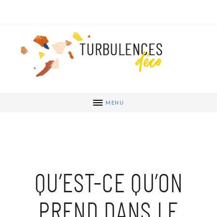
MENU
QU’EST-CE QU’ON
PREND DANS LE