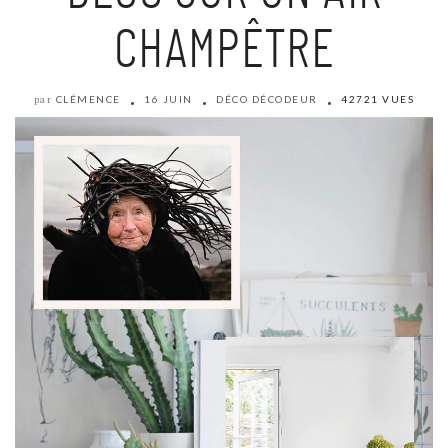
CHAMPÊTRE
CLÉMENCE
16 JUIN
DÉCO DÉCODEUR
42721 VUES
par