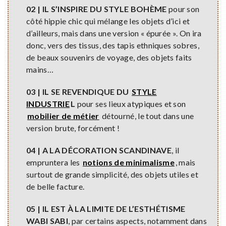
02 | IL S’INSPIRE DU STYLE BOHÈME
pour son
côté hippie chic qui mélange les objets d’ici et
d’ailleurs, mais dans une version « épurée ». On ira
donc, vers des tissus, des tapis ethniques sobres,
de beaux souvenirs de voyage, des objets faits
mains…
03 | IL SE REVENDIQUE DU
STYLE
INDUSTRIE
L
pour ses lieux atypiques et son
mobilier de métier
détourné, le tout dans une
version brute, forcément !
04 | A LA DÉCORATION SCANDINAVE
, il
empruntera les
notions de minimalisme
, mais
surtout de grande simplicité, des objets utiles et
de belle facture.
05 | IL EST À LA LIMITE DE L’ESTHÉTISME
WABI SABI
, par certains aspects, notamment dans