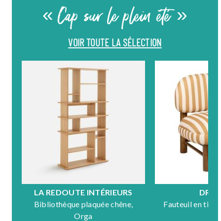
« Cap sur le plein été »
VOIR TOUTE LA SÉLECTION
LA REDOUTE INTÉRIEURS
DRA
Bibliothèque plaquée chêne,
Fauteuil en tiss
Orga