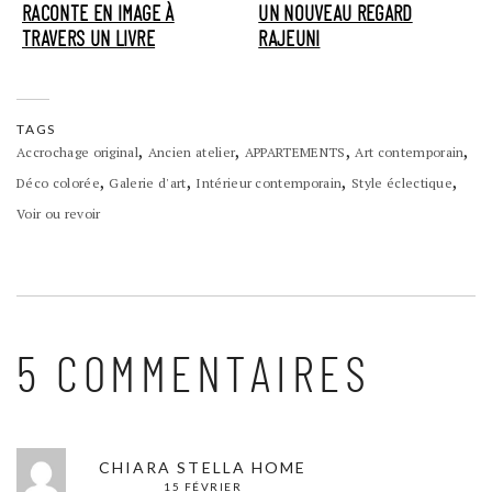
RACONTE EN IMAGE À
UN NOUVEAU REGARD
TRAVERS UN LIVRE
RAJEUNI
TAGS
,
,
,
,
Accrochage original
Ancien atelier
APPARTEMENTS
Art contemporain
,
,
,
,
Déco colorée
Galerie d'art
Intérieur contemporain
Style éclectique
Voir ou revoir
5 COMMENTAIRES
CHIARA STELLA HOME
15 FÉVRIER