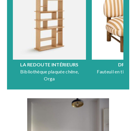
LA REDOUTE INTÉRIEURS
DRA
Bibliothèque plaquée chêne,
Fauteuil en tiss
Orga