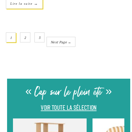
→
Lire la suite
1
2
3
Next Page →
« Cap sur le plein été »
VOIR TOUTE LA SÉLECTION