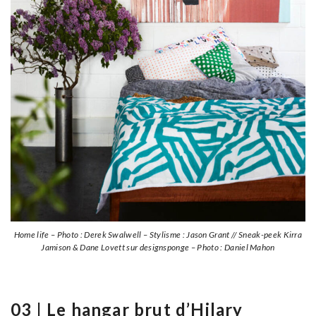
Home life – Photo : Derek Swalwell – Stylisme : Jason Grant // Sneak-peek Kirra
Jamison & Dane Lovett sur designsponge – Photo : Daniel Mahon
03 | Le hangar brut d’Hilary