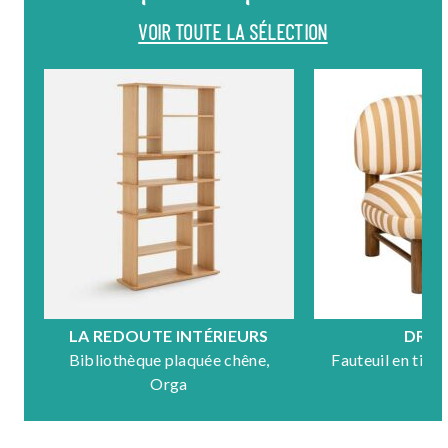
VOIR TOUTE LA SÉLECTION
LA REDOUTE INTÉRIEURS
DRA
Bibliothèque plaquée chêne,
Fauteuil en tiss
Orga