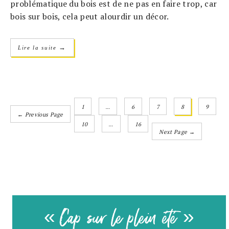
problématique du bois est de ne pas en faire trop, car
bois sur bois, cela peut alourdir un décor.
→
Lire la suite
1
…
6
7
8
9
← Previous Page
10
…
16
Next Page →
« Cap sur le plein été »