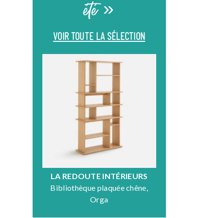
été »
VOIR TOUTE LA SÉLECTION
LA REDOUTE INTÉRIEURS
DR
Bibliothèque plaquée chêne,
Fauteuil en
Orga
N