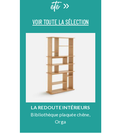
été »
VOIR TOUTE LA SÉLECTION
LA REDOUTE INTÉRIEURS
DR
Bibliothèque plaquée chêne,
Fauteuil en
Orga
N