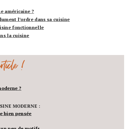
ne américaine ?
lument l’ordre dans sa cuisine
isine fonctionnelle
ns la cuisine
ticle !
moderne ?
ISINE MODERNE :
re bien pensée
e un peu de motifs