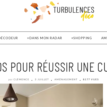
DÉCODEUR
DANS MON RADAR
SHOPPING
AM
OS POUR RÉUSSIR UNE C
CLÉMENCE
3 JUILLET
AMÉNAGEMENT
8177 VUES
par