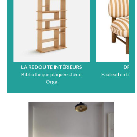
LA REDOUTE INTÉRIEURS
DRA
Bibliothèque plaquée chêne,
Fauteuil en tiss
Orga