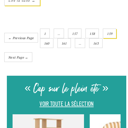
→
Lire la suite
1
…
157
158
159
← Previous Page
160
161
…
163
Next Page →
« Cap sur le plein été »
VOIR TOUTE LA SÉLECTION