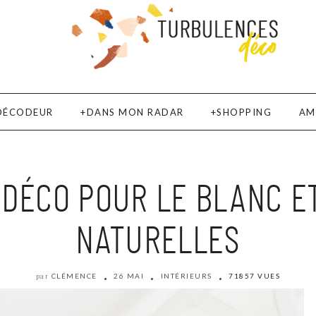
DÉCODEUR
DANS MON RADAR
SHOPPING
AM
 DÉCO POUR LE BLANC ET
NATURELLES
CLÉMENCE
26 MAI
INTÉRIEURS
71857 VUES
par