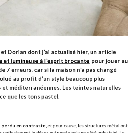
 Dorian dont j’ai actualisé hier, un article
 et lumineuse à l’esprit brocante
pour jouer au
s de 7 erreurs, car si la maison n’a pas changé
olué au profit d’un style beaucoup plus
 et méditerranéennes. Les teintes naturelles
ce que les tons pastel.
 a perdu en contraste
, et pour cause, les structures métal ont
r radicalement le décor qui perd ainsi son côté industriel. Le