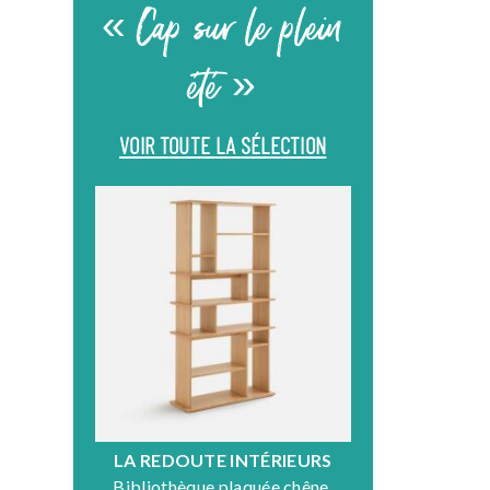
« Cap sur le plein
été »
VOIR TOUTE LA SÉLECTION
LA REDOUTE INTÉRIEURS
DR
Bibliothèque plaquée chêne,
Fauteuil en