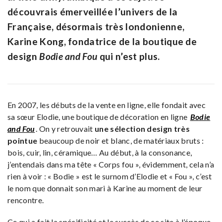
découvrais émerveillée l’univers de la
Française, désormais très londonienne,
Karine Kong, fondatrice de la boutique de
design
Bodie and Fou
qui n’est plus.
En 2007, les débuts de la vente en ligne, elle fondait avec
sa sœur Elodie, une boutique de décoration en ligne
Bodie
and Fou
. On y retrouvait
une sélection design très
pointue
beaucoup de noir et blanc, de matériaux bruts :
bois, cuir, lin, céramique… Au début, à la consonance,
j’entendais dans ma tête « Corps fou », évidemment, cela n’a
rien à voir : « Bodie » est le surnom d’Elodie et « Fou », c’est
le nom que donnait son mari à Karine au moment de leur
rencontre.
Ce qui a fait la spécificité et le succès de ce site à l’époque,