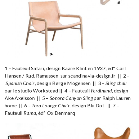
1 – Fauteuil Safari, design Kaare Klint en 1937, ed° Carl
Hansen / Rud. Ramussen sur scandinavia-design.fr || 2 –
Spanish Chair
, design Børge Mogensen || 3 –
Sling chair
par le studio Workstead || 4 – Fauteuil
Ferdinand
, design
Ake Axelsson || 5 –
Sonora Canyon Sling
par Ralph Lauren
home || 6 –
Toro Lounge Chair,
design Blu Dot || 7 –
Fauteuil
Rama
, éd° Ox Denmarq