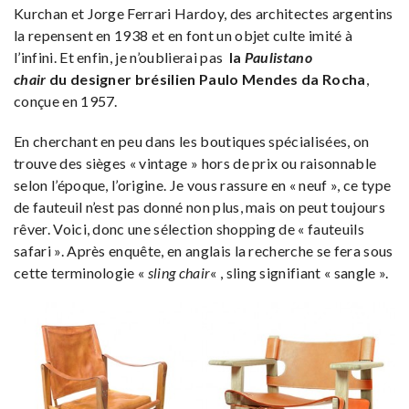
Kurchan et Jorge Ferrari Hardoy, des architectes argentins
la repensent en 1938 et en font un objet culte imité à
l’infini. Et enfin, je n’oublierai pas
la
Paulistano
chair
du designer brésilien Paulo Mendes da Rocha
,
conçue en 1957.
En cherchant en peu dans les boutiques spécialisées, on
trouve des sièges « vintage » hors de prix ou raisonnable
selon l’époque, l’origine. Je vous rassure en « neuf », ce type
de fauteuil n’est pas donné non plus, mais on peut toujours
rêver. Voici, donc une sélection shopping de « fauteuils
safari ». Après enquête, en anglais la recherche se fera sous
cette terminologie «
sling chair
« , sling signifiant « sangle ».