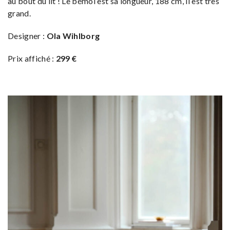
au bout du lit ! Le bémol est sa longueur, 188 cm, il est très
grand.
Designer :
Ola Wihlborg
Prix affiché :
299 €