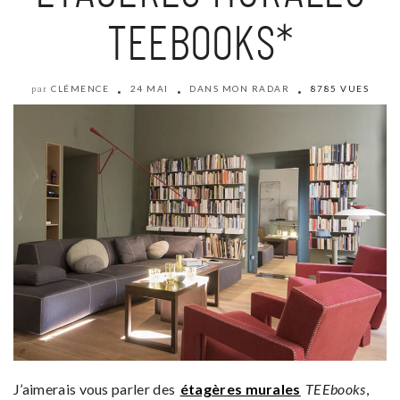
TEEBOOKS*
CLÉMENCE
24 MAI
DANS MON RADAR
8785 VUES
par
J’aimerais vous parler des
étagères murales
TEEbooks
,