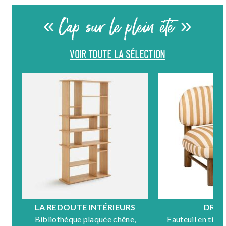
« Cap sur le plein été »
VOIR TOUTE LA SÉLECTION
LA REDOUTE INTÉRIEURS
DRA
Bibliothèque plaquée chêne,
Fauteuil en tiss